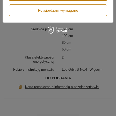
Moc lampy
138W
Potwierdzam wymagane
Strumień świetlny
12000 lm
Klasa szczelności
IP20
Średnica profilu
120 cm
100 cm
80 cm
60 cm
Klasa efektywności
D
energetycznej
Pobierz instrukcję montażu
Led Orbit S No.4
Więcej
DO POBRANIA
Karta techniczna z informacją o bezpieczeństwie