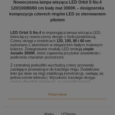
Nowoczesna lampa wisząca LED Orbit S No.4
120/100/80/60 cm biały mat 3000K – designerska
kompozycja czterech ringów LED ze sterowaniem
pilotem
LED Orbit S No.4
to imponująca lampa wisząca LED,
która łączy nowoczesny design z funkcjonalnością.
Cztery okręgi o średnicach
120, 100, 80 i 60 cm
wykonano z aluminium w eleganckim białym matowym
kolorze. Zintegrowane moduły LED emitują
ciepłe
światło 3000K
, które zapewnia przytulne oświetlenie i
podkreśla charakter przestrzeni.
Z centralnej podsufitki wychodzą cztery przewody
zasilające prowadzące do każdego ringu. Dodatkowe
linki (po dwie na ring) stabilizują konstrukcję, nadając jej
jednocześnie lekkości. Wysokość każdego okręgu
można dowolnie regulować, co pozwala tworzyć
indywidualne aranżacje świetlne dopasowane do
wnętrza.
Pokaż więcej
Dzięki dużym wymiarom model
Orbit S No.4
doskonale
sprawdzi się w przestronnych wnętrzach – nad dużym
stołem w jadalni, w salonach z antresolą czy w
eleganckich przestrzeniach komercyjnych. Cztery
Marka
LEDesign
źródła światła zawieszone na różnych poziomach