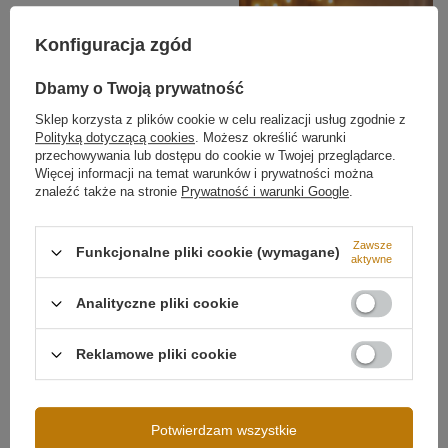
Konfiguracja zgód
Podsumowanie
Dbamy o Twoją prywatność
Lampa LED Orbit S No.4 w kolorze
białym matowym
,
cztery ringi
120/100/80/60 cm
,
ciepłe światło 3000K
,
Sklep korzysta z plików cookie w celu realizacji usług zgodnie z
aluminiowa oprawa.
Regulowana wysokość
i
Polityką dotyczącą cookies
. Możesz określić warunki
dowolne rozmieszczenie ringów; stabilne zawieszenie
przechowywania lub dostępu do cookie w Twojej przeglądarce.
na przewodach i linkach.
Sterowanie jasnością
Więcej informacji na temat warunków i prywatności można
pilotem
w zestawie. Idealna do dużych salonów,
znaleźć także na stronie
Prywatność i warunki Google
.
jadalni oraz wnętrz z antresolą.
Zawsze
Możliwość ściemniania
Ściemnianie pilotem
Funkcjonalne pliki cookie (wymagane)
aktywne
Analityczne pliki cookie
Reklamowe pliki cookie
Potwierdzam wszystkie
Napięcie wejściowe
230V