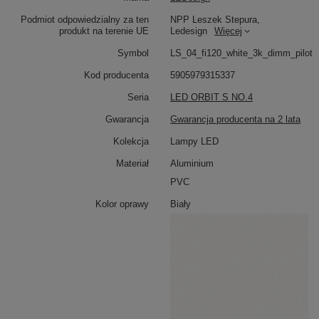
tworzą wielowymiarowy efekt wizualny.
Podmiot odpowiedzialny za ten
NPP Leszek Stepura,
produkt na terenie UE
Ledesign
Więcej
Symbol
LS_04_fi120_white_3k_dimm_pilot
Sterowanie pilotem
umożliwia wygodną regulację
jasności – od pełnego światła do nastrojowego
Kod producenta
5905979315337
przyciemnienia. Pilot znajduje się w zestawie, co
pozwala korzystać z pełnej funkcjonalności lampy zaraz
Seria
LED ORBIT S NO.4
po montażu.
Gwarancja
Gwarancja producenta na 2 lata
Kolekcja
Lampy LED
Materiał
Aluminium
PVC
Kolor oprawy
Biały