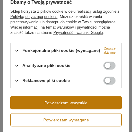
Dbamy o Twoją prywatność
Podsumowanie
Sklep korzysta z plików cookie w celu realizacji usług zgodnie z
Lampa LED Orbit S No.4 w kolorze
złoty satynowy
,
Polityką dotyczącą cookies
. Możesz określić warunki
cztery okręgi LED
120/100/80/60 cm
, ciepłe światło
przechowywania lub dostępu do cookie w Twojej przeglądarce.
3000K
, aluminiowa oprawa. Regulowana wysokość i
Więcej informacji na temat warunków i prywatności można
dowolne rozmieszczenie
ringów LED
, stabilne
znaleźć także na stronie
Prywatność i warunki Google
.
zawieszenie na przewodach i linkach. Idealna do
przestronnych salonów, jadalni, biur oraz
reprezentacyjnych wnętrz komercyjnych.
Zawsze
Funkcjonalne pliki cookie (wymagane)
aktywne
Analityczne pliki cookie
Możliwość ściemniania
Brak ściemniania
Reklamowe pliki cookie
Napięcie wejściowe
230V
Moc lampy
138W
Strumień świetlny
12000 lm
Potwierdzam wszystkie
Klasa szczelności
IP20
Średnica profilu
120 cm
Potwierdzam wymagane
100 cm