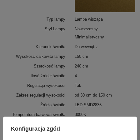
wnętrza.
Typ lampy
Lampa wisząca
Styl Lampy
Nowoczesny
Minimalistyczny
Kierunek światła
Do wewnątrz
Wysokość całkowita lampy
150 cm
Szerokość lampy
240 cm
Ilość źródeł światła
4
Regulacja wysokości
Tak
Zakres regulacji wysokości
od 30 cm do 150 cm
Źródło światła
LED SMD2835
Temperatura barwowa światła
3000K
Barwa światła
Biała ciepła 3000
Konfiguracja zgód
kelwinów
Więcej