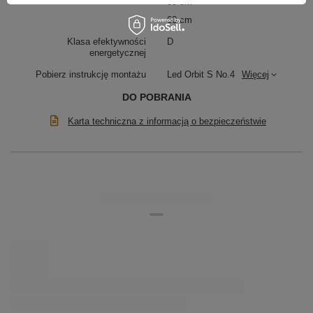
80 cm
60 cm
Klasa efektywności
D
energetycznej
Pobierz instrukcję montażu
Led Orbit S No.4
Więcej
DO POBRANIA
Karta techniczna z informacją o bezpieczeństwie