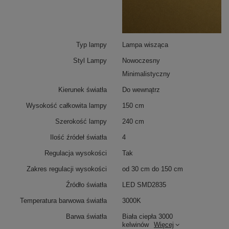
Sterowanie pilotem
umożliwia wygodną regulację
jasności – od pełnego światła do nastrojowego
przyciemnienia. Pilot znajduje się w zestawie, co
pozwala korzystać z pełnej funkcjonalności lampy zaraz
po montażu.
Typ lampy
Lampa wisząca
Styl Lampy
Nowoczesny
Minimalistyczny
Kierunek światła
Do wewnątrz
Wysokość całkowita lampy
150 cm
Szerokość lampy
240 cm
Ilość źródeł światła
4
Regulacja wysokości
Tak
Zakres regulacji wysokości
od 30 cm do 150 cm
Źródło światła
LED SMD2835
Temperatura barwowa światła
3000K
Barwa światła
Biała ciepła 3000
kelwinów
Więcej