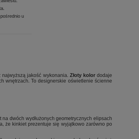
awiesiu.
ta.
pośrednio u
raz najwyższą jakość wykonania.
Złoty kolor
dodaje
 wnętrzach. To designerskie oświetlenie ścienne
est na dwóch wydłużonych geometrycznych elipsach
, że kinkiet prezentuje się wyjątkowo zarówno po