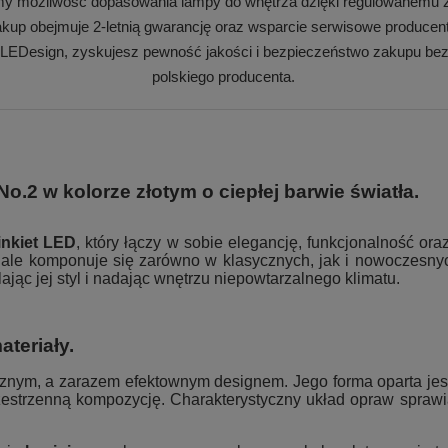
my możliwość dopasowania lampy do wnętrza dzięki regulowanemu z
kup obejmuje 2-letnią gwarancję oraz wsparcie serwisowe producen
 LEDesign, zyskujesz pewność jakości i bezpieczeństwo zakupu bez
polskiego producenta.
o.2 w kolorze złotym o ciepłej barwie światła.
nkiet LED
, który łączy w sobie elegancję, funkcjonalność o
ale komponuje się zarówno w klasycznych, jak i nowoczesnych
ając jej styl i nadając wnętrzu niepowtarzalnego klimatu.
teriały.
tycznym, a zarazem efektownym designem. Jego forma oparta j
zestrzenną kompozycję. Charakterystyczny układ opraw sprawia