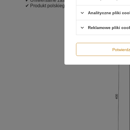
✔ Uniwersalne zastosowanie w salonie, sypialni, ko
✔ Produkt polskiego producenta wykonany z najwy
Analityczne pliki coo
Reklamowe pliki coo
Potwier