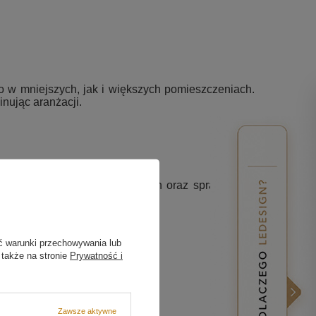
 w mniejszych, jak i większych pomieszczeniach.
inując aranżacji.
ższą jakość, nowoczesny design oraz sprawdzone
owym wyglądem.
ć warunki przechowywania lub
 także na stronie
Prywatność i
Zawsze aktywne