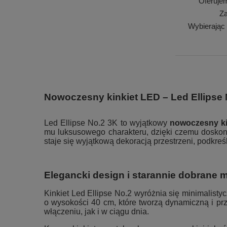
Oferuje
Za
Wybierając
Nowoczesny kinkiet LED – Led Ellipse N
Led Ellipse No.2 3K to wyjątkowy
nowoczesny ki
mu luksusowego charakteru, dzięki czemu doskon
staje się wyjątkową dekoracją przestrzeni, podkreśl
Elegancki design i starannie dobrane ma
Kinkiet Led Ellipse No.2 wyróżnia się minimalis
o wysokości 40 cm, które tworzą dynamiczną i pr
włączeniu, jak i w ciągu dnia.