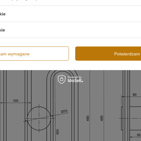
rytarzu oraz przy lustrze.
ższą starannością.
kie
kie
dzam wymagane
Potwierdzam 