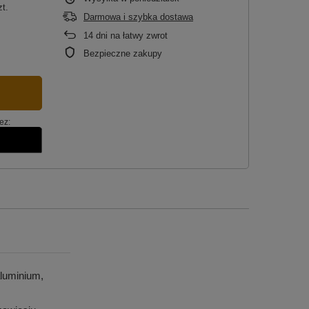
zt.
Darmowa i szybka dostawa
14
dni na łatwy zwrot
Bezpieczne zakupy
ez:
luminium,