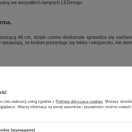
owaną we wszystkich lampach LEDesign.
rma.
noszącą 48 cm, dzięki czemu doskonale sprawdza się zarówno
sprawiają, że kinkiet prezentuje się lekko i elegancko, nie dom
nta, wykonany z dbałością o każdy detal. Stawiamy na najwy
 lampy wyróżniają się trwałością, niezawodnością i ponadczas
ość
ć Led Ellipse No.2?
w celu realizacji usług zgodnie z
Polityką dotyczącą cookies
. Możesz określi
metryczną formą elips.
eglądarce. Więcej informacji na temat warunków i prywatności można znaleźć
rakter wnętrza.
otności.
cookie (wymagane)