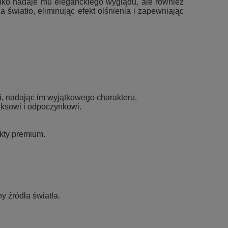
ylko nadaje mu eleganckiego wyglądu, ale również
 światło, eliminując efekt olśnienia i zapewniając
, nadając im wyjątkowego charakteru.
laksowi i odpoczynkowi.
kty premium.
 źródła światła.