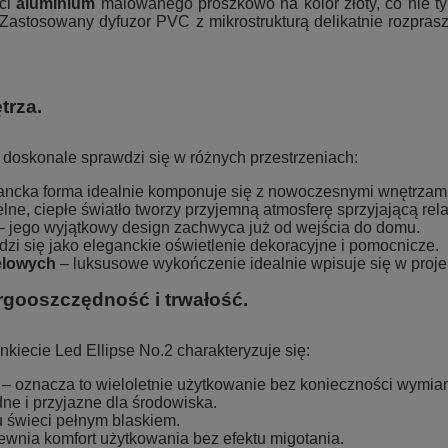
ści
aluminium
malowanego proszkowo na kolor złoty, co nie t
astosowany dyfuzor PVC z mikrostrukturą delikatnie rozprasza
trza.
2 doskonale sprawdzi się w różnych przestrzeniach:
ancka forma idealnie komponuje się z nowoczesnymi wnętrzami
lne, ciepłe światło tworzy przyjemną atmosferę sprzyjającą re
 jego wyjątkowy design zachwyca już od wejścia do domu.
zi się jako eleganckie oświetlenie dekoracyjne i pomocnicze.
elowych
– luksusowe wykończenie idealnie wpisuje się w proje
gooszczędność i trwałość.
iecie Led Ellipse No.2 charakteryzuje się:
– oznacza to wieloletnie użytkowanie bez konieczności wymiany
ne i przyjazne dla środowiska.
 świeci pełnym blaskiem.
wnia komfort użytkowania bez efektu migotania.