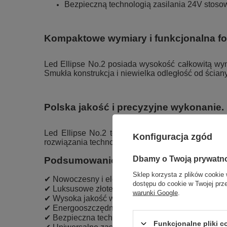
Bezpieczną technologią zasilania 24V stos
Kompaktowe wymiary i funkcjonalna fo
Led Ellipse No.2 posiada wysokość całkowitą wy
Smukła konstrukcja i niewielka odległość od ściany 
Polska jakość i precyzyjne wykonanie.
Led Ellipse No.2 to produkt polskiego produce
Konfiguracja zgód
rozwiązania technologiczne, dzięki którym nasze
Dbamy o Twoją prywatn
Podsumowanie – dlaczego warto wybra
Sklep korzysta z plików cookie 
✔ Nowoczesny i elegancki design inspirowany geo
dostępu do cookie w Twojej prz
✔ Luksusowe złote wykończenie podkreślające cha
warunki Google
.
✔ Wysoka jakość wykonania i trwałe materiały.
✔ Energooszczędna technologia LED o długiej żyw
✔ Bezpieczna technologia zasilania 24V.
Funkcjonalne pliki 