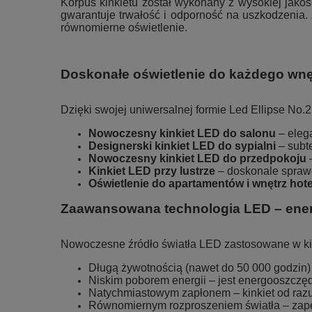
Korpus kinkietu został wykonany z wysokiej jako
gwarantuje trwałość i odporność na uszkodzenia. Z
równomierne oświetlenie.
Doskonałe oświetlenie do każdego wnę
Dzięki swojej uniwersalnej formie Led Ellipse No.
Nowoczesny kinkiet LED do salonu
– eleg
Designerski kinkiet LED do sypialni
– subte
Nowoczesny kinkiet LED do przedpokoju
–
Kinkiet LED przy lustrze
– doskonale sprawd
Oświetlenie do apartamentów i wnętrz hot
Zaawansowana technologia LED – ener
Nowoczesne źródło światła LED zastosowane w kink
Długą żywotnością (nawet do 50 000 godzin) 
Niskim poborem energii – jest energooszczęd
Natychmiastowym zapłonem – kinkiet od razu
Równomiernym rozproszeniem światła – zape