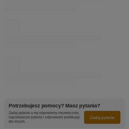
geometryczną formą elips.
✔ Luksusowe złote wykończenie podkreślające
charakter wnętrza.
✔ Wysoka jakość wykonania i trwałe materiały.
✔ Energooszczędna technologia LED o długiej
żywotności.
✔ Bezpieczna technologia zasilania 24V.
✔ Uniwersalne zastosowanie w salonie, sypialni,
korytarzu oraz przy lustrze.
✔ Produkt polskiego producenta wykonany z
najwyższą starannością.
Potrzebujesz pomocy? Masz pytania?
Zadaj pytanie a my odpowiemy niezwłocznie,
Zadaj pytanie
najciekawsze pytania i odpowiedzi publikując
dla innych.