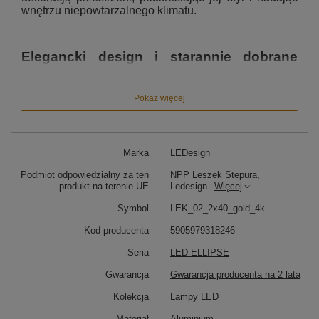
wnętrzu niepowtarzalnego klimatu.
Elegancki design i starannie dobrane
materiały.
Kinkiet Led Ellipse No.2 wyróżnia się
Pokaż więcej
minimalistycznym, a zarazem efektownym designem.
Jego forma oparta jest na dwóch wydłużonych
geometrycznych elipsach o wysokości 40 cm, które
tworzą dynamiczną i przestrzenną kompozycję.
Marka
LEDesign
Charakterystyczny układ opraw sprawia, że kinkiet
prezentuje się wyjątkowo zarówno po włączeniu, jak i
Podmiot odpowiedzialny za ten
NPP Leszek Stepura,
w ciągu dnia.
produkt na terenie UE
Ledesign
Więcej
Symbol
LEK_02_2x40_gold_4k
Korpus kinkietu został wykonany z wysokiej jakości
aluminium
malowanego proszkowo na kolor złoty, co
Kod producenta
5905979318246
nie tylko nadaje mu eleganckiego wyglądu, ale
również gwarantuje trwałość i odporność na
Seria
LED ELLIPSE
uszkodzenia. Zastosowany dyfuzor PVC z
mikrostrukturą delikatnie rozprasza światło, eliminując
Gwarancja
Gwarancja producenta na 2 lata
efekt olśnienia i zapewniając równomierne
Kolekcja
Lampy LED
oświetlenie.
Materiał
Aluminium