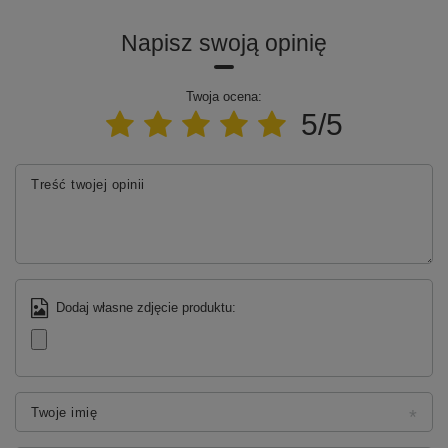
Napisz swoją opinię
Twoja ocena:
5/5
Treść twojej opinii
Nowoczesny kinkiet LED Led Ellipse No.2
w kolorze
złotym o neutralnej barwie światła 4000K to idealne
rozwiązanie dla osób, które szukają designerskiego
oświetlenia ściennego o nowoczesnym wyglądzie,
Dodaj własne zdjęcie produktu:
wysokiej funkcjonalności i długiej żywotności. Zamów
już dziś i odkryj nowy wymiar oświetlenia LED.
Twoje imię