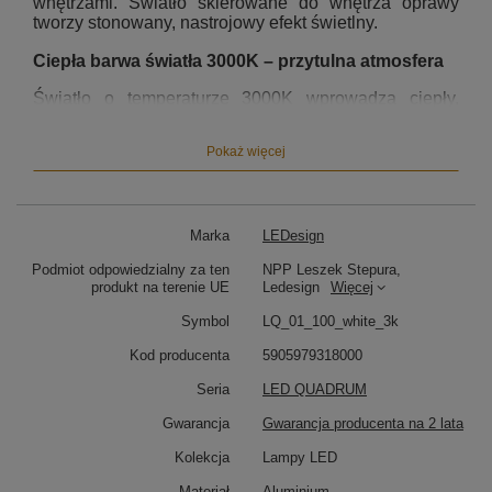
wnętrzami. Światło skierowane do wnętrza oprawy
tworzy stonowany, nastrojowy efekt świetlny.
Ciepła barwa światła 3000K – przytulna atmosfera
Światło o temperaturze 3000K wprowadza ciepły,
komfortowy klimat sprzyjający relaksowi i budowaniu
nastroju. Doskonale sprawdza się w strefach
Pokaż więcej
wypoczynku – nad stołem, w kuchni z wyspą czy w
salonie z wysokim sufitem.
Kwadratowa lampa LED do nowoczesnych wnętrz
Marka
LEDesign
Wymiar 100 × 100 cm sprawia, że Led Quadrum
Podmiot odpowiedzialny za ten
NPP Leszek Stepura,
świetnie spełni funkcję głównego źródła światła w:
produkt na terenie UE
Ledesign
Więcej
Jadalni nad stołem
– równomierna iluminacja i
Symbol
LQ_01_100_white_3k
elegancki efekt wizualny
Kuchni z wyspą i otwartą przestrzenią
–
Kod producenta
5905979318000
funkcjonalność i estetyka
Salonie typu open space
– dekoracyjny, a
Seria
LED QUADRUM
jednocześnie minimalistyczny charakter
Gwarancja
Gwarancja producenta na 2 lata
Minimalistyczna forma i technologia LED
Kolekcja
Lampy LED
Zintegrowany moduł LED SMD2835 świeci do wnętrza
Materiał
Aluminium