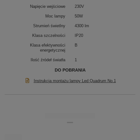
wykończeniem. Doskonała do salonu, jadalni i
Napięcie wejściowe
230V
nowoczesnych, otwartych wnętrz.
Moc lampy
50W
Strumień świetlny
4300 lm
Klasa szczelności
IP20
Klasa efektywności
B
energetycznej
Ilość źródeł światła
1
DO POBRANIA
Instrukcja montażu lampy Led Quadrum No.1