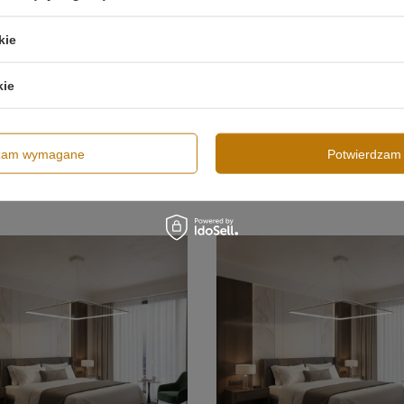
kie
kie
sząca Led Quadrum No.1 100 cm
Lampa wisząca Led Quadrum No.1 
00K z pilotem LEDesign
biała 3000K z pilotem LEDesign
00 zł
1 489,00 zł
/
szt.
/
szt.
dzam wymagane
Potwierdzam 