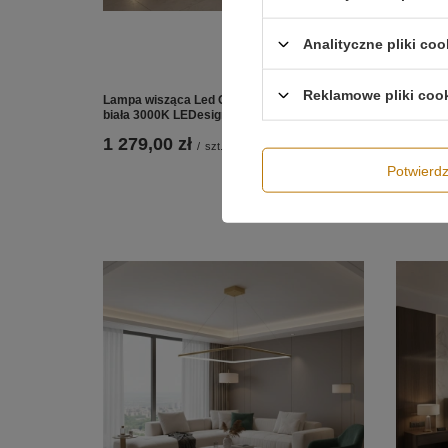
Analityczne pliki coo
Reklamowe pliki coo
Lampa wisząca Led Quadrum No.1 100 cm
Lampa wi
biała 3000K LEDesign
biała 40
1 279,00 zł
1 489,
/
szt.
Potwier