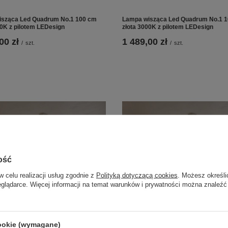
sząca Led Quadrum No.1 100 cm
Lampa wisząca Led Quadrum No.1 
00K z pilotem LEDesign
złota 3000K z pilotem LEDesign
00 zł
1 489,00 zł
/
szt.
/
szt.
ość
w celu realizacji usług zgodnie z
Polityką dotyczącą cookies
. Możesz określi
eglądarce. Więcej informacji na temat warunków i prywatności można znaleźć
cookie (wymagane)