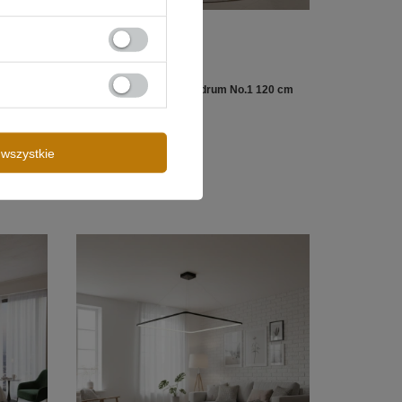
100 cm
Lampa wisząca Led Quadrum No.1 120 cm
złota 4000K LEDesign
1 619,00 zł
/
szt.
wszystkie