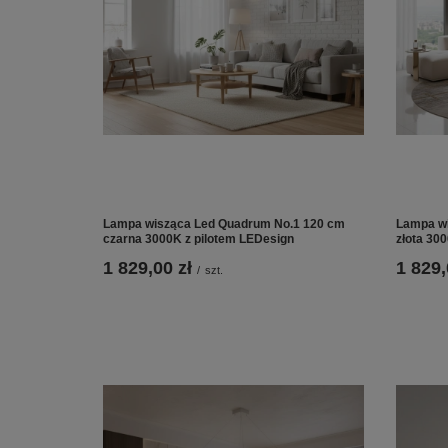
Lampa wisząca Led Quadrum No.1 120 cm
Lampa wi
czarna 3000K z pilotem LEDesign
złota 30
1 829,00 zł
1 829,
/
szt.