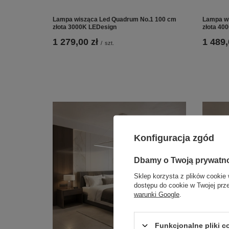
Lampa wisząca Led Quadrum No.1 100 cm
Lampa wi
złota 3000K LEDesign
złota 40
1 279,00 zł
1 489,
/
szt.
Konfiguracja zgód
Dbamy o Twoją prywatn
Sklep korzysta z plików cookie 
dostępu do cookie w Twojej prz
warunki Google
.
Funkcjonalne pliki 