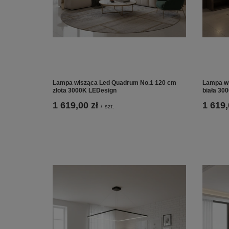
Lampa wisząca Led Quadrum No.1 120 cm
Lampa wi
złota 3000K LEDesign
biała 30
1 619,00 zł
1 619,
/
szt.