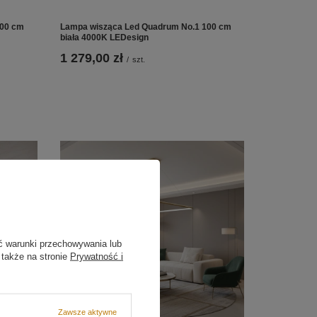
100 cm
Lampa wisząca Led Quadrum No.1 100 cm
biała 4000K LEDesign
1 279,00 zł
/
szt.
ć warunki przechowywania lub
 także na stronie
Prywatność i
Zawsze aktywne