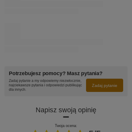
869,00 zł
/
szt.
Nowoczesna lampa wisząca Led Orbit No.5 120cm biała
sterowana pilotem barwa ciepla 3K LEDesign
4 659,00 zł
/
szt.
Nowoczesna lampa wisząca Led Orbit No.6 150cm złota
barwa neutralna 4K LEDesign
6 329,00 zł
/
szt.
Nowoczesna lampa wisząca Led Orbit No.1 100 cm czarna
smart barwa ciepła 3K LEDesign
1 339,00 zł
/
szt.
Potrzebujesz pomocy? Masz pytania?
Zadaj pytanie a my odpowiemy niezwłocznie,
Zadaj pytanie
najciekawsze pytania i odpowiedzi publikując
dla innych.
Napisz swoją opinię