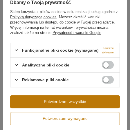
Dbamy o Twoją prywatność
Regulacja wysokości
Tak
Sklep korzysta z plików cookie w celu realizacji usług zgodnie z
Zakres regulacji wysokości
od 30 cm do 150 cm
Polityką dotyczącą cookies
. Możesz określić warunki
przechowywania lub dostępu do cookie w Twojej przeglądarce.
Minimalistyczna forma i technologia LED
Źródło światła
LED SMD2835
Więcej informacji na temat warunków i prywatności można
Zintegrowany moduł LED SMD2835 świeci do wnętrza
znaleźć także na stronie
Prywatność i warunki Google
.
Temperatura barwowa światła
3000K
ramy, dzięki czemu lampa daje rozproszone,
Barwa światła
Biała ciepła 3000
nieoślepiające światło.
Regulowana wysokość
kelwinów
Więcej
zawieszenia
umożliwia idealne dopasowanie do
Zawsze
Funkcjonalne pliki cookie (wymagane)
aktywne
każdego typu przestrzeni. Matowe, białe wykończenie
i precyzyjnie wycięty profil podkreślają nowoczesny,
architektoniczny charakter lampy.
Analityczne pliki cookie
Reklamowe pliki cookie
Potwierdzam wszystkie
Potwierdzam wymagane
Możliwość ściemniania
Ściemnianie pilotem