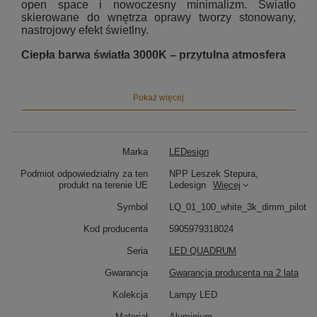
open space i nowoczesny minimalizm. Światło
skierowane do wnętrza oprawy tworzy stonowany,
nastrojowy efekt świetlny.
Ciepła barwa światła 3000K – przytulna atmosfera
Światło o temperaturze 3000K wprowadza ciepły,
komfortowy klimat sprzyjający relaksowi i budowaniu
Pokaż więcej
nastroju. Doskonale sprawdza się w strefach
wypoczynku – nad stołem, w kuchni z wyspą czy w
salonie z wysokim sufitem.
Marka
LEDesign
Kwadratowa lampa LED do nowoczesnych wnętrz
Podmiot odpowiedzialny za ten
NPP Leszek Stepura,
Wymiar 100 × 100 cm sprawia, że Led Quadrum
produkt na terenie UE
Ledesign
Więcej
świetnie spełni funkcję głównego źródła światła w:
Symbol
LQ_01_100_white_3k_dimm_pilot
Jadalni nad stołem
– równomierna iluminacja i
nowoczesny efekt wizualny
Kod producenta
5905979318024
Kuchni z wyspą i otwartą przestrzenią
–
Seria
LED QUADRUM
funkcjonalność i estetyka
Salonie typu open space
– przytulność i
Gwarancja
Gwarancja producenta na 2 lata
minimalistyczny charakter
Kolekcja
Lampy LED
Sterowanie pilotem – wygoda użytkowania
Materiał
Aluminium