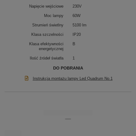
funkcjonalności i przytulnej atmosfery. Doskonała do
Napięcie wejściowe
230V
reprezentacyjnych, otwartych wnętrz.
Moc lampy
60W
Strumień świetlny
5100 lm
Klasa szczelności
IP20
Klasa efektywności
B
energetycznej
Ilość źródeł światła
1
DO POBRANIA
Instrukcja montażu lampy Led Quadrum No.1