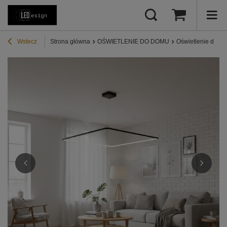
Wstecz
Strona główna
OŚWIETLENIE DO DOMU
Oświetlenie do ku