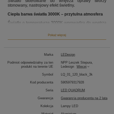
Światło skierowane do wnętrza oprawy tworzy
stonowany, nastrojowy efekt świetlny.
Ciepła barwa światła 3000K – przytulna atmosfera
Światło o temperaturze 3000K wprowadza do wnętrza
przyjemny, ciepły klimat sprzyjający relaksowi.
Idealnie sprawdza się nad stołem w jadalni, w salonie,
Pokaż więcej
strefie wypoczynkowej czy w nowoczesnych
apartamentach o dużej przestrzeni.
Kwadratowa lampa LED do dużych pomieszczeń
Marka
LEDesign
Wymiar 120 × 120 cm sprawia, że Led Quadrum
Podmiot odpowiedzialny za ten
NPP Leszek Stepura,
świetnie spełni funkcję głównego źródła światła w:
produkt na terenie UE
Ledesign
Więcej
Jadalni z dużym stołem
– równomierna
Symbol
LQ_01_120_black_3k
iluminacja i imponujący efekt wizualny
Salonie typu open space lub z antresolą
–
Kod producenta
5905979317928
elegancja i nowoczesny charakter
Strefach wypoczynkowych
– nastrojowe
Seria
LED QUADRUM
światło i dekoracyjna forma
Gwarancja
Gwarancja producenta na 2 lata
Minimalistyczna forma i technologia LED
Kolekcja
Lampy LED
Zintegrowany moduł LED SMD2835 świeci do wnętrza
Materiał
Aluminium