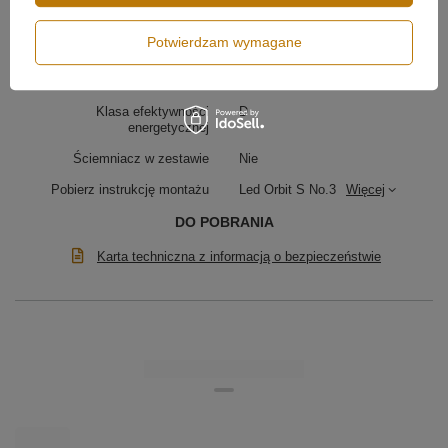
Średnica profilu
100 cm
Potwierdzam wymagane
80 cm
60 cm
Klasa efektywności
D
energetycznej
Ściemniacz w zestawie
Nie
Pobierz instrukcję montażu
Led Orbit S No.3
Więcej
DO POBRANIA
Karta techniczna z informacją o bezpieczeństwie