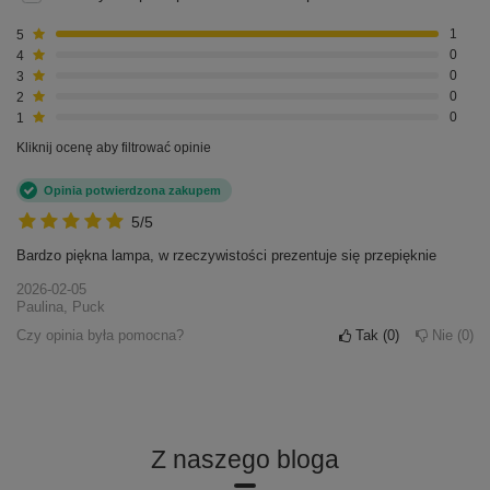
5
1
4
0
3
0
2
0
1
0
Kliknij ocenę aby filtrować opinie
Opinia potwierdzona zakupem
5/5
Bardzo piękna lampa, w rzeczywistości prezentuje się przepięknie
2026-02-05
Paulina, Puck
Czy opinia była pomocna?
Tak
0
Nie
0
Z naszego bloga