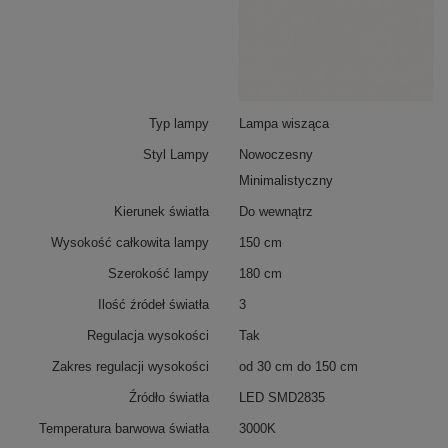
Podsumowanie
Typ lampy
Lampa wisząca
Styl Lampy
Nowoczesny
Lampa LED Orbit S No.3 w kolorze
białym matowym
,
trzy duże ringi
100/80/60 cm
, ciepłe światło
3000K
,
Minimalistyczny
aluminiowa oprawa. Ściemniana tradycyjnie
(kompatybilna ze ściemniaczem ściennym, brak w
Kierunek światła
Do wewnątrz
zestawie). Regulowana wysokość i dowolne
Wysokość całkowita lampy
150 cm
rozmieszczenie ringów, stabilne zawieszenie dzięki
trzem przewodom z podsufitki i linkom mocowanym do
Szerokość lampy
180 cm
sufitu. Idealna do przestronnych salonów, jadalni,
reprezentacyjnych biur oraz eleganckich wnętrz
Ilość źródeł światła
3
komercyjnych.
Regulacja wysokości
Tak
Zakres regulacji wysokości
od 30 cm do 150 cm
Źródło światła
LED SMD2835
Temperatura barwowa światła
3000K