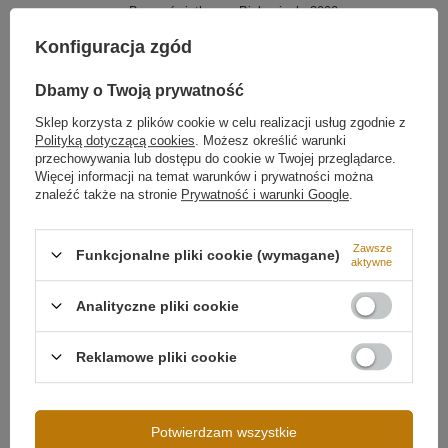
Barwa światła
Biała ciepła 3000
kelwinów
Więcej
Konfiguracja zgód
Dbamy o Twoją prywatność
Sklep korzysta z plików cookie w celu realizacji usług zgodnie z
Polityką dotyczącą cookies
. Możesz określić warunki
przechowywania lub dostępu do cookie w Twojej przeglądarce.
Więcej informacji na temat warunków i prywatności można
znaleźć także na stronie
Prywatność i warunki Google
.
Zawsze
Funkcjonalne pliki cookie (wymagane)
aktywne
Analityczne pliki cookie
Możliwość ściemniania
Ściemnianie tradycyjne
(ściemniacz ścienny)
Napięcie wejściowe
230V
Reklamowe pliki cookie
Moc lampy
92W
Strumień świetlny
8000 lm
Potwierdzam wszystkie
Klasa szczelności
IP20