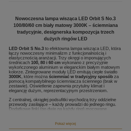
Nowoczesna lampa wisząca LED Orbit S No.3
100/80/60 cm biały matowy 3000K – ściemniana
tradycyjnie, designerska kompozycja trzech
dużych ringów LED
LED Orbit S No.3
to efektowna lampa wisząca LED, która
łączy nowoczesny minimalizm z funkcjonalnością i
elastycznością aranżacji. Trzy okręgi o imponujących
średnicach
100, 80 i 60 cm
wykonano z precyzyjnie
wykończonego aluminium w eleganckim białym matowym
kolorze. Zintegrowane moduły LED emitują ciepłe światło
3000K
, które można
ściemniać w tradycyjny sposób
za
pomocą kompatybilnego ściemniacza ściennego (brak w
zestawie). Oświetlenie zapewnia przytulny klimat i
elegancję dużym, reprezentacyjnym przestrzeniom.
Z centralnej, okrągłej podsufitki wychodzą trzy oddzielne
przewody zasilające – każdy prowadzi do jednego ringu.
Dodatkowe linki (po dwie na każdy ring) mocowane
bezpośrednio do sufitu stabilizują konstrukcję i podkreślają
jej lekkość. Wysokość zawieszenia każdego okręgu oraz
ich wzajemne rozmieszczenie można dowolnie regulować,
Pokaż więcej
tworząc unikalną kompozycję dopasowaną do charakteru