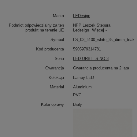
wnętrza.
Dzięki dużym średnicom model
Orbit S No.3
doskonale
sprawdza się w wysokich i otwartych przestrzeniach – nad
Marka
LEDesign
dużymi stołami, w salonach z antresolą czy w
Podmiot odpowiedzialny za ten
NPP Leszek Stepura,
reprezentacyjnych strefach komercyjnych. Trzy źródła
produkt na terenie UE
Ledesign
Więcej
światła rozmieszczone na różnych poziomach nadają
wnętrzu wielowymiarowy charakter, a całość tworzy
Symbol
LS_03_fi100_white_3k_dimm_triak
wrażenie nowoczesnej instalacji artystycznej.
Kod producenta
5905979314781
Seria
LED ORBIT S NO.3
Gwarancja
Gwarancja producenta na 2 lata
Kolekcja
Lampy LED
Materiał
Aluminium
PVC
Kolor oprawy
Biały