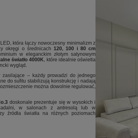
LED, która łączy nowoczesny minimalizm z
rzy okręgi o średnicach
120, 100 i 80 cm
uminium w eleganckim złotym satynowym
ralne światło 4000K
, które idealnie oświetla
ncki wygląd.
y zasilające – każdy prowadzi do jednego
e do sufitu stabilizują konstrukcję i nadają
 rozmieszczenie można dowolnie regulować,
No.3
doskonale prezentuje się w wysokich i
jadalni, w salonach z antresolą lub w
rzy źródła światła na różnych poziomach