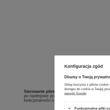
Konfiguracja zgód
Dbamy o Twoją prywatn
Sklep korzysta z plików cookie 
dostępu do cookie w Twojej prz
Sterowanie pilotem
umożliwia wygodną regulacj
warunki Google
.
po nastrojowe przyciemnienie. Pilot znajduje si
funkcjonalności lampy zaraz po montażu.
Funkcjonalne pliki 