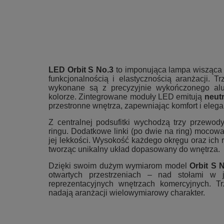
LED Orbit S No.3
to imponująca lampa wisząca 
funkcjonalnością i elastycznością aranżacji. T
wykonane są z precyzyjnie wykończonego al
kolorze. Zintegrowane moduły LED emitują
neut
przestronne wnętrza, zapewniając komfort i elega
Z centralnej podsufitki wychodzą trzy przewod
ringu. Dodatkowe linki (po dwie na ring) mocowan
jej lekkości. Wysokość każdego okręgu oraz ich
tworząc unikalny układ dopasowany do wnętrza.
Dzięki swoim dużym wymiarom model
Orbit S 
otwartych przestrzeniach – nad stołami w 
reprezentacyjnych wnętrzach komercyjnych. T
nadają aranżacji wielowymiarowy charakter.