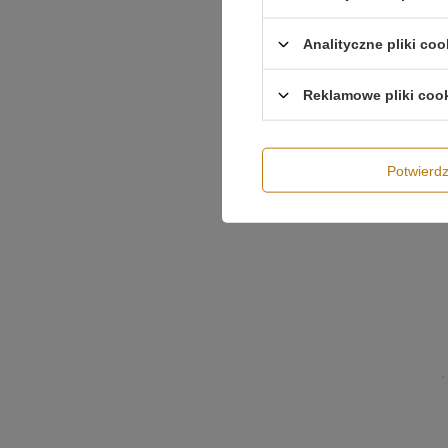
Analityczne pliki coo
Reklamowe pliki coo
Potwier