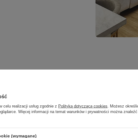
ość
w celu realizacji usług zgodnie z
Polityką dotyczącą cookies
. Możesz określi
eglądarce. Więcej informacji na temat warunków i prywatności można znaleźć
ę jasności – od pełnego światła roboczego
ę w zestawie, co pozwala korzystać z pełnej
cookie (wymagane)