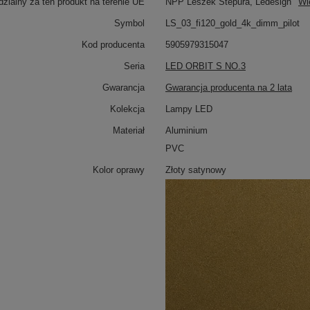
zialny za ten produkt na terenie UE
NPP Leszek Stepura, Ledesign
Wi
Symbol
LS_03_fi120_gold_4k_dimm_pilot
Kod producenta
5905979315047
Seria
LED ORBIT S NO.3
Gwarancja
Gwarancja producenta na 2 lata
Kolekcja
Lampy LED
Materiał
Aluminium
PVC
Kolor oprawy
Złoty satynowy