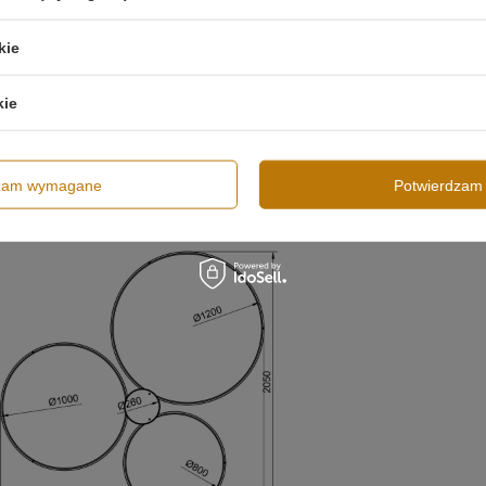
kie
kie
dzam wymagane
Potwierdzam 