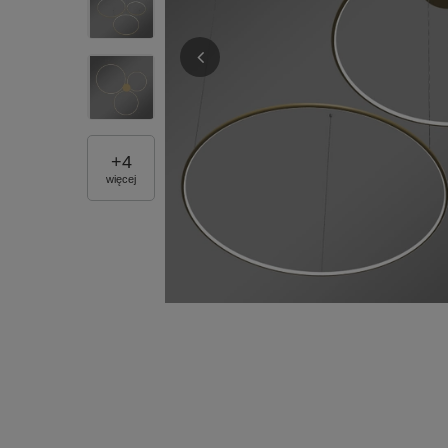
+
4
więcej