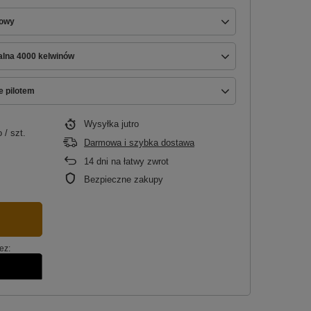
nowy
ralna 4000 kelwinów
e pilotem
Wysyłka
jutro
o
/
szt.
Darmowa i szybka dostawa
14
dni na łatwy zwrot
Bezpieczne zakupy
ez: