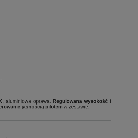
K
, aluminiowa oprawa.
Regulowana wysokość
i
erowanie jasnością pilotem
w zestawie.