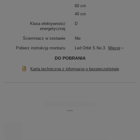
konfiguracja rozmieszczenia. Przystosowana do
60 cm
ściemniania tradycyjnym ściemniaczem ściennym typu
40 cm
Triac (ściemniacz nie jest dołączony). Trzy niezależne
przewody z podsufitki oraz dodatkowe linki mocowane
Klasa efektywności
D
do sufitu zapewniają stabilność i swobodę aranżacji.
energetycznej
Doskonała do większych salonów, jadalni, kuchni, biur
i prestiżowych przestrzeni komercyjnych.
Ściemniacz w zestawie
Nie
Pobierz instrukcję montażu
Led Orbit S No.3
Więcej
DO POBRANIA
Karta techniczna z informacją o bezpieczeństwie