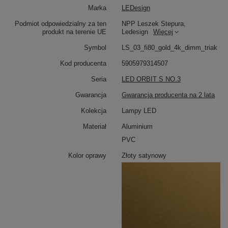
Marka
LEDesign
Podmiot odpowiedzialny za ten
NPP Leszek Stepura,
produkt na terenie UE
Ledesign
Więcej
Symbol
LS_03_fi80_gold_4k_dimm_triak
Kod producenta
5905979314507
Seria
LED ORBIT S NO.3
LED Orbit S No.3
to wyjątkowa lampa wisząca LED,
która łączy minimalistyczną formę z funkcjonalnością i
Gwarancja
Gwarancja producenta na 2 lata
swobodą aranżacji. Trzy okręgi o średnicach
80, 60 i 40
cm
wykonano z precyzyjnie wykończonego aluminium
Kolekcja
Lampy LED
w eleganckim, złotym satynowym wykończeniu.
Zintegrowane moduły LED o barwie
neutralnej 4000K
Materiał
Aluminium
emitują równomierne światło, które sprzyja codziennym
czynnościom, jednocześnie podkreślając detale
PVC
wnętrza.
Kolor oprawy
Złoty satynowy
Lampa jest przystosowana do
ściemniania za pomocą
tradycyjnego ściemniacza ściennego typu Triac
, co
umożliwia płynną regulację natężenia światła i
dopasowanie oświetlenia do nastroju.
Ściemniacz nie
jest dołączony do zestawu
, dzięki czemu można
wybrać model najlepiej odpowiadający instalacji i
preferencjom.
Z centralnej, okrągłej podsufitki wychodzą trzy oddzielne