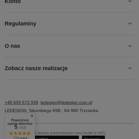
Konto
Regulaminy
O nas
Zobacz nasze realizacje
+48 609 573 938
ledesign@ledesign.com.pl
LEDESIGN
,
Sikorskiego 69B
,
64-980
Trzcianka
Prawdziwe
opinie klientów
5
/ 5.0
W sklepie prezentujemy ceny brutto (z VAT).
123 opinii