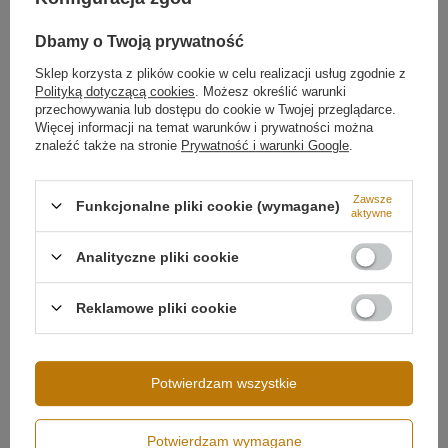
LEDesign Plus
Dbamy o Twoją prywatność
Ekskluzywne Serie Oświetlenia LED - Ledesign: LED Orbit, LED Moon,
Sklep korzysta z plików cookie w celu realizacji usług zgodnie z
Geometrik, LED Line
Polityką dotyczącą cookies
. Możesz określić warunki
KOMPONENTY
przechowywania lub dostępu do cookie w Twojej przeglądarce.
Więcej informacji na temat warunków i prywatności można
LED CELESTIAL
znaleźć także na stronie
Prywatność i warunki Google
.
LED ELLIPSE
LED GLOWLINE
Zawsze
Funkcjonalne pliki cookie (wymagane)
aktywne
LED LUNAR RING
LED ORBIT NO.3
Analityczne pliki cookie
LED ORBIT NO.4
Reklamowe pliki cookie
LED ORBIT NO.5
LED ORBIT NO.6
LED ORBIT S NO.3
Potwierdzam wszystkie
LED ORBIT S NO.4
LED QUADRUM
Potwierdzam wymagane