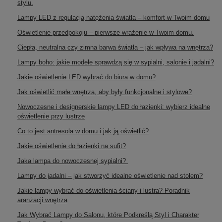
stylu.
Lampy LED z regulacją natężenia światła – komfort w Twoim domu
Oświetlenie przedpokoju – pierwsze wrażenie w Twoim domu.
Ciepła, neutralna czy zimna barwa światła – jak wpływa na wnętrza?
Lampy boho: jakie modele sprawdzą się w sypialni, salonie i jadalni?
Jakie oświetlenie LED wybrać do biura w domu?
Jak oświetlić małe wnętrza, aby były funkcjonalne i stylowe?
Nowoczesne i designerskie lampy LED do łazienki: wybierz idealne
oświetlenie przy lustrze
Co to jest antresola w domu i jak ją oświetlić?
Jakie oświetlenie do łazienki na sufit?
Jaka lampa do nowoczesnej sypialni?
Lampy do jadalni – jak stworzyć idealne oświetlenie nad stołem?
Jakie lampy wybrać do oświetlenia ściany i lustra? Poradnik
aranżacji wnętrza
Jak Wybrać Lampy do Salonu, które Podkreślą Styl i Charakter