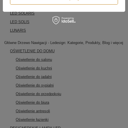
LED RECTA
LED SOLARIS
LED SOLIS
LUNARIS
Główne Drzewo Nawigacji - Ledesign: Kategorie, Produkty, Blog i więcej
OŚWIETLENIE DO DOMU
Oświetlenie do salonu
Oświetlenie do kuchni
Oświetlenie do jadalni
Oświetlenie do sypialni
Oświetlenie do przedpokoju
Oświetlenie do biura
Oświetlenie antresoli
Oświetlenie łazienki