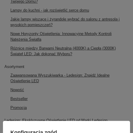
Twojego Domu?
Lampy do kuchni - jak rozświetlić serce domu
Jakie lampy wiszące i żyrandole wybrać do salonu z antresolą i
wysokich pomieszczeń?
Nowe Horyzonty Oświetlenia: Innowacyjne Metody Kontroli
Natężenia Światła
Różnice między Barwami Neutralną (4000K) a Ciepłą (3000K)
Świateł LED: Jak dokonać Wyboru?
Asortyment
Zaawansowana Wyszukiwarka - Ledesign: Znajdź Idealne
Oświetlenie LED
Nowość
Bestseller
Promocja
Ledesign: Ekskluzywne Oświetlenie LED od Marki Ledesign
LEDesign
Konfiguracja zgód