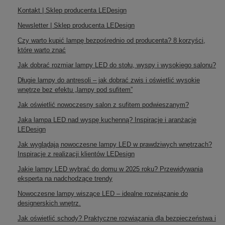
Kontakt | Sklep producenta LEDesign
Newsletter | Sklep producenta LEDesign
Czy warto kupić lampę bezpośrednio od producenta? 8 korzyści,
które warto znać
Jak dobrać rozmiar lampy LED do stołu, wyspy i wysokiego salonu?
Długie lampy do antresoli – jak dobrać zwis i oświetlić wysokie
wnętrze bez efektu „lampy pod sufitem”
Jak oświetlić nowoczesny salon z sufitem podwieszanym?
Jaka lampa LED nad wyspę kuchenną? Inspiracje i aranżacje
LEDesign
Jak wyglądają nowoczesne lampy LED w prawdziwych wnętrzach?
Inspiracje z realizacji klientów LEDesign
Jakie lampy LED wybrać do domu w 2025 roku? Przewidywania
eksperta na nadchodzące trendy
Nowoczesne lampy wiszące LED – idealne rozwiązanie do
designerskich wnętrz.
Jak oświetlić schody? Praktyczne rozwiązania dla bezpieczeństwa i